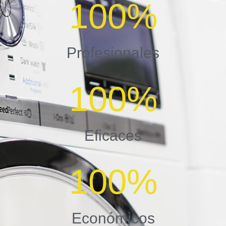
100
%
Profesionales
100
%
Eficaces
100
%
Económicos